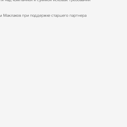
ля над компанией и суммой исковых требований
м Маклаков при поддержке старшего партнера