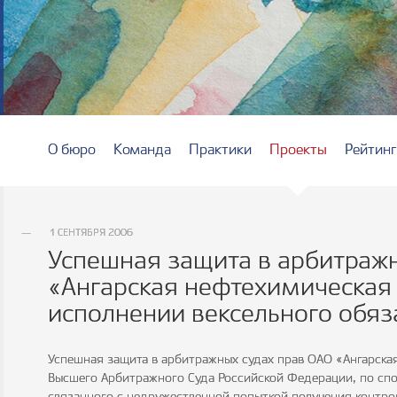
О бюро
Команда
Практики
Проекты
Рейтин
1 СЕНТЯБРЯ 2006
Успешная защита в арбитраж
«Ангарская нефтехимическая 
исполнении вексельного обяз
Успешная защита в арбитражных судах прав ОАО «Ангарск
Высшего Арбитражного Суда Российской Федерации, по спо